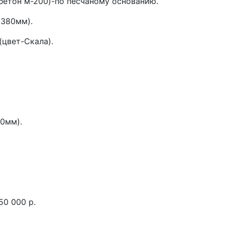
етон м-200)-по песчаному основанию.
(380мм).
цвет-Скала).
0мм).
50 000 р.