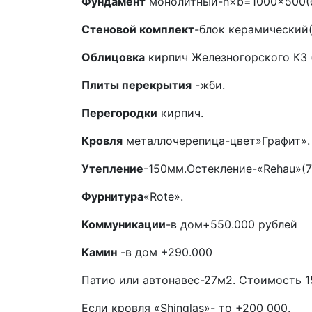
Фундамент
монолитный-h×b=1000×500(б
Стеновой комплект
-блок керамический
Облицовка
кирпич Железногорского КЗ (
Плиты перекрытия
-жби.
Перегородки
кирпич.
Кровля
металлочерепица-цвет»Графит».
Утепление
-150мм.Остекление-«Rehau»(7
Фурнитура
«Rote».
Коммуникации
-в дом+550.000 рублей
Камин
-в дом +290.000
Патио или автонавес-27м2. Стоимость 1
Если кровля «Shinglas»- то +200 000.