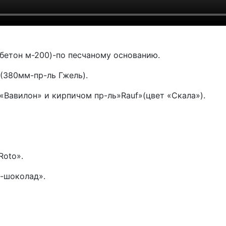
етон м-200)-по песчаному основанию.
(380мм-пр-ль Гжель).
Вавилон» и кирпичом пр-ль»Rauf»(цвет «Скала»).
Roto».
-шоколад».