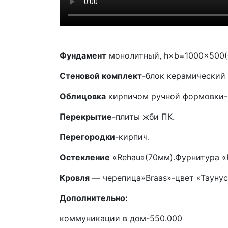
Фундамент
монолитный, h×b=1000×500(б
Стеновой комплект
-блок керамический 
Облицовка
кирпичом ручной формовки-«
Перекрытие
-плиты жби ПК.
Перегородки
-кирпич.
Остекление
«Rehau»(70мм).Фурнитура «
Кровля
— черепица»Braas»-цвет «Таунус
Дополнительно:
коммуникации в дом-550.000